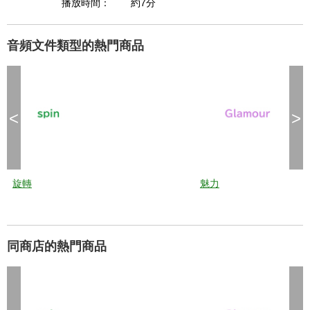
e
播放時間：
約7分
E
s
c
a
p
e
音頻文件類型的熱門商品
k
e
y
o
r
a
c
t
i
v
<
>
a
t
i
n
g
t
h
e
c
l
旋轉
魅力
o
s
e
b
u
t
t
o
n
同商店的熱門商品
.