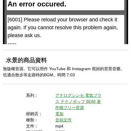
An error occured.
m
M
o
o
d
d
a
a
l
l
w
D
[6001] Please reload your browser and check it 
i
i
n
a
d
again. If you cannot resolve this problem again, 
l
o
o
w
g
please ask us.

.
T
h
-----

i
s
m
None of the requested key system configurations 
o
d
are available. This may happen under the 
a
水景的商品資料
l
c
following conditions:

a
無版權音源。它可以用作 YouTube 和 Instagram 視頻的背景音樂。
n
b
  The key system is not supported.

也適合散步等走路時的BGM。時間 7:03
e
c
  The key system does not support the features 
l
o
s
requested (e.g. persistent state).

e
d
系列：
アナログシンセ
電気ブラ
b
  A user prompt was shown and the user denied 
y
ス
テクノポップ
BGM
著
p
r
access.

作権フリー音源
e
s
  The key system is not available from unsecure 
經銷店：
電加
s
i
種類：
音頻文件
n
contexts. (ie. requires HTTPS) See 
g
文件：
mp4
t
h
https://goo.gl/EEhZqT.