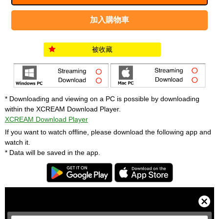
被收藏
* Downloading and viewing on a PC is possible by downloading
within the XCREAM Download Player.
XCREAM Download Player
If you want to watch offline, please download the following app and
watch it.
* Data will be saved in the app.
T
h
i
C
s
l
i
o
s
s
a
e