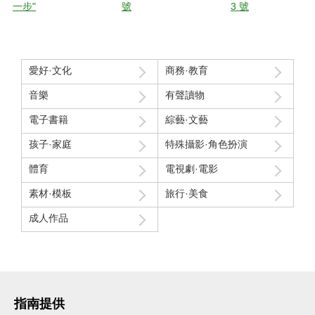
一步"
號
3 號
愛好·文化
商務·教育
音樂
有聲讀物
電子書籍
綜藝·文藝
孩子·家庭
特殊攝影·角色扮演
體育
電視劇·電影
素材·模板
旅行·美食
成人作品
指南提供