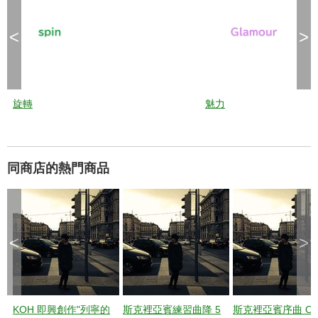
<
>
旋轉
魅力
同商店的熱門商品
<
>
KOH 即興創作"列寧的
斯克裡亞賓練習曲降 5
斯克裡亞賓序曲 Op.