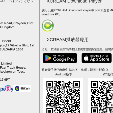
XCREAM Download Player
払い （ペイディ）となっ
。
您可以在XCREAM Download Player中下載和查看
Windows PC。
am Road, Croyden, CR0
d Kingdom
XCREAM播放器應用
U EOOD
ion,19 Vitosha Blvd, 1st
這是一款適合在智能手機上播放的播放器應用。請從
a BULGARIA 1000
 Limited
 Fast Track House,
將智能手機的相機對準以下二維碼，即可打開商店。
Stockton-on-Tees,
Android版本
iOS版
S17 6PT