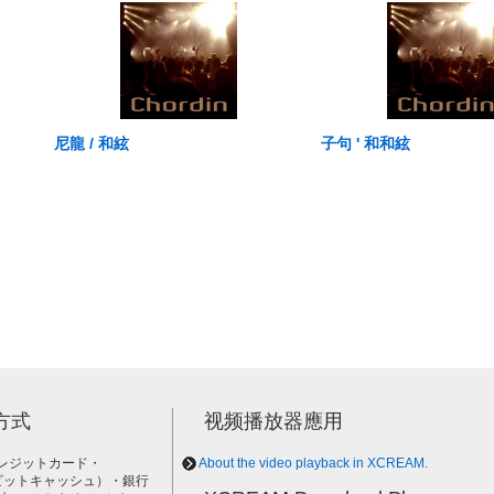
尼龍 / 和絃
子句 ' 和和絃
方式
视频播放器應用
レジットカード・
About the video playback in XCREAM.
h（ビットキャッシュ）・銀行