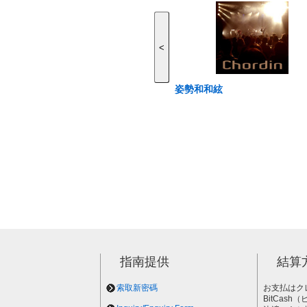
<
姿勢和和絃
指南提供
結算
索取新密碼
お支払はク
BitCas