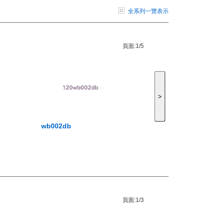
全系列一覽表示
頁面:
1/5
>
wb002db
頁面:
1/3