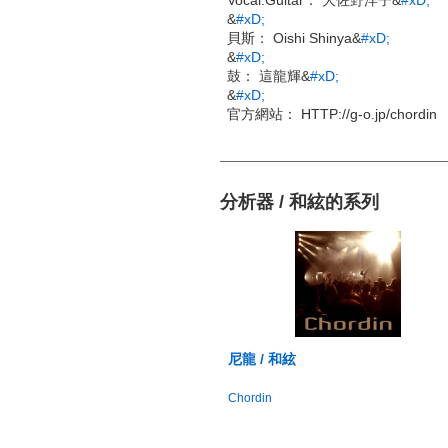
Vocal.Guitar： 大佐野洋子&
#xD;
&
#xD;
貝斯： Oishi Shinya&
#xD;
&
#xD;
鼓： 這龍輝&
#xD;
&
#xD;
官方網站： HTTP://g-o.jp/chordin
分析器 / 和絃的系列
尼龍 / 和絃
Chordin