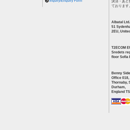
Inquiry/Enquiry Form
決済・あと
ております
Albatal Ltd.
51 Sydenh
2EU, Unite
T2ECOM E
Sredets reg
floor Sofi
Benny Side
Office 018,
Thornaby, 
Durham,
England T