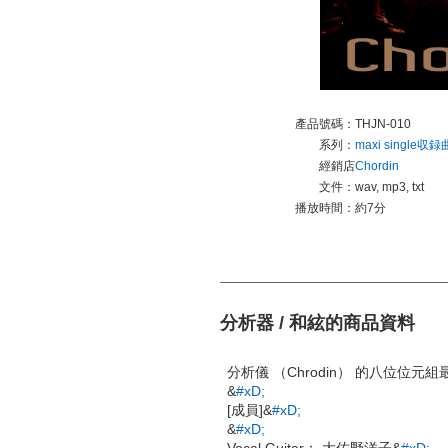
產品號碼：
THJN-010
系列：
maxi single収録
經銷店
Chordin
文件：
wav, mp3, txt
播放時間：
約7分
分析器 / 和絃的商品資料
分析儀 （Chrodin） 的八位位
&
#xD;
[成員]&
#xD;
&
#xD;