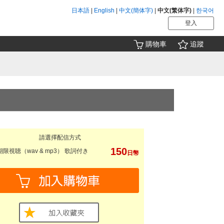
日本語
|
English
|
中文(簡体字)
|
中文(繁体字)
|
한국어
登入
購物車
追蹤
請選擇配信方式
150
限視聴（wav & mp3） 歌詞付き
日幣