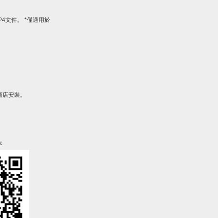
MP4文件。 *僅適用於
商店安裝。
本