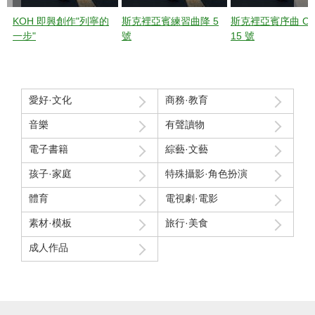
KOH 即興創作"列寧的
斯克裡亞賓練習曲降 5
斯克裡亞賓序曲 Op.
一步"
號
15 號
愛好·文化
商務·教育
音樂
有聲讀物
電子書籍
綜藝·文藝
孩子·家庭
特殊攝影·角色扮演
體育
電視劇·電影
素材·模板
旅行·美食
成人作品