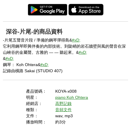
深谷-片尾-的商品資料
-片尾五聲音片段 / 準備的鋼琴彈得島&
#xD;
它利用鋼琴即興伴奏的內部技術。到陡峭的岩石牆壁與風的聲音在深
山峽谷的金屬聲。古雅的 — — 聽起來。&
#xD;
&
#xD;
鋼琴： Koh Ohtera&
#xD;
記錄由橫路 Sakai (STUDIO 407)
產品號碼：
KOYA-x008
明星：
piano:Koh Ohtera
經銷店：
高野記錄
種類：
音頻文件
文件：
wav, mp3
播放時間：
約3分