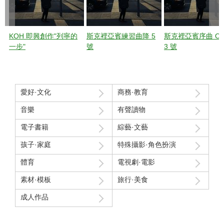
KOH 即興創作"列寧的
斯克裡亞賓練習曲降 5
斯克裡亞賓序曲 Op.
一步"
號
3 號
愛好·文化
商務·教育
音樂
有聲讀物
電子書籍
綜藝·文藝
孩子·家庭
特殊攝影·角色扮演
體育
電視劇·電影
素材·模板
旅行·美食
成人作品