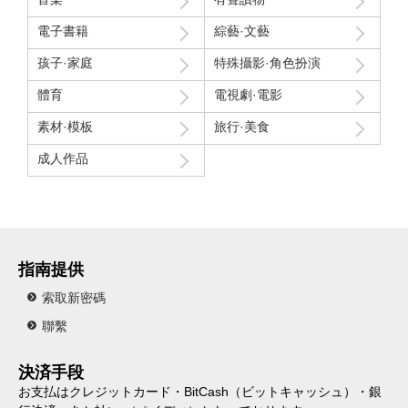
電子書籍
綜藝·文藝
孩子·家庭
特殊攝影·角色扮演
體育
電視劇·電影
素材·模板
旅行·美食
成人作品
指南提供
索取新密碼
聯繫
決済手段
お支払はクレジットカード・BitCash（ビットキャッシュ）・銀