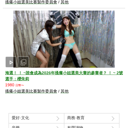
搔癢小姐選美比賽製作委員會
/
其他
play_arrow
photo_library
海選！ ！ ~誰會成為2026年搔癢小姐選美大賽的參賽者？ ！ ~ 2號
選手：櫻朱莉
1980
日幣〜
搔癢小姐選美比賽製作委員會
/
其他
愛好·文化
商務·教育
音樂
有聲讀物