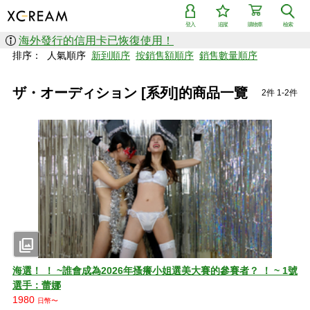
登入
追蹤
購物車
檢索
海外發行的信用卡已恢復使用！
排序：
人氣順序
新到順序
按銷售額順序
銷售數量順序
ザ・オーディション [系列]的商品一覽
2件 1-2件
photo_library
海選！ ！ ~誰會成為2026年搔癢小姐選美大賽的參賽者？ ！ ~ 1號
選手：蕾娜
1980
日幣〜