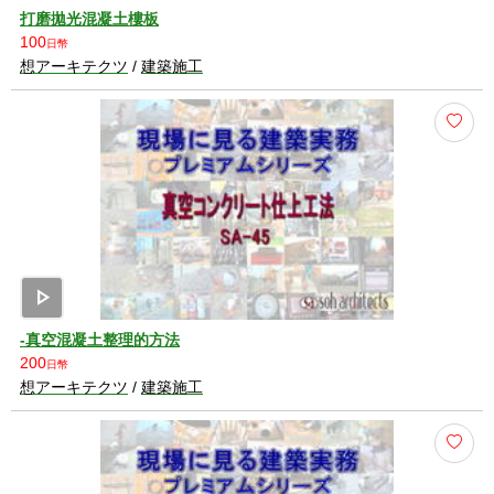
打磨拋光混凝土樓板
100
日幣
想アーキテクツ
/
建築施工
play_arrow
-真空混凝土整理的方法
200
日幣
想アーキテクツ
/
建築施工