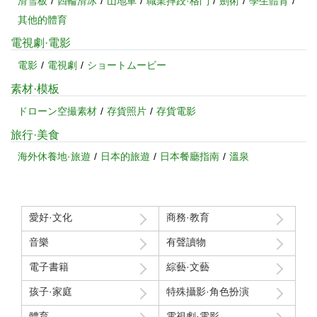
滑雪板
四輪滑冰
山地車
職業摔跤·格鬥
劍術
學生體育
其他的體育
電視劇·電影
電影
電視劇
ショートムービー
素材·模板
ドローン空撮素材
存貨照片
存貨電影
旅行·美食
海外休養地·旅遊
日本的旅遊
日本餐廳指南
溫泉
愛好·文化
商務·教育
音樂
有聲讀物
電子書籍
綜藝·文藝
孩子·家庭
特殊攝影·角色扮演
體育
電視劇·電影