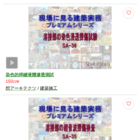
play_arrow
染色的焊縫液體滲透測試
150
日幣
想アーキテクツ
/
建築施工