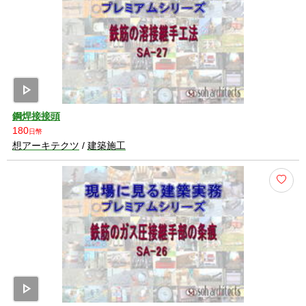
play_arrow
鋼焊接接頭
180
日幣
想アーキテクツ
/
建築施工
play_arrow