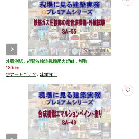
play_arrow
外觀測試 / 超聲波檢測氣體壓力焊縫，增強
180
日幣
想アーキテクツ
/
建築施工