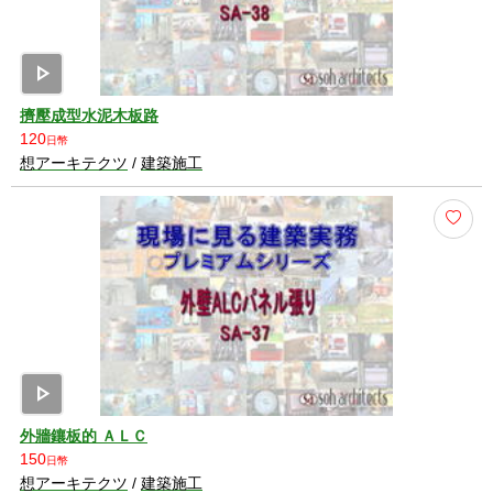
play_arrow
擠壓成型水泥木板路
120
日幣
想アーキテクツ
/
建築施工
play_arrow
外牆鑲板的 ＡＬＣ
150
日幣
想アーキテクツ
/
建築施工