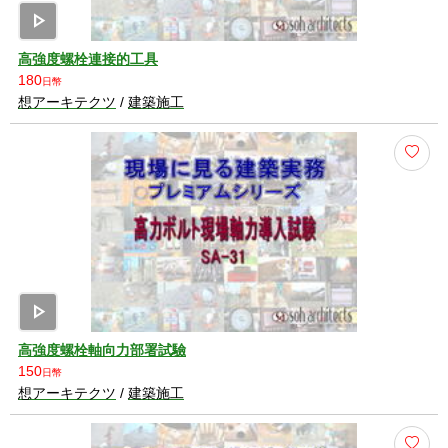
play_arrow
高強度螺栓連接的工具
180
日幣
想アーキテクツ
/
建築施工
play_arrow
高強度螺栓軸向力部署試驗
150
日幣
想アーキテクツ
/
建築施工