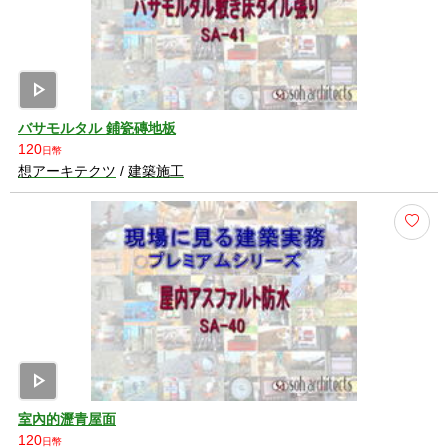
play_arrow
バサモルタル 鋪瓷磚地板
120
日幣
想アーキテクツ
/
建築施工
play_arrow
室內的瀝青屋面
120
日幣