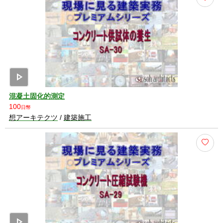
play_arrow
混凝土固化的測定
100
日幣
想アーキテクツ
/
建築施工
play_arrow