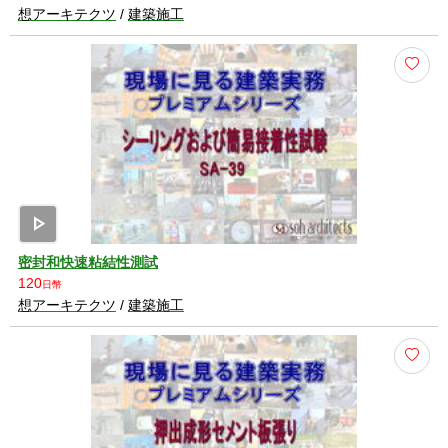
想アーキテクツ
/
建築施工
play_arrow
密封和快速粘結性測試
120
日幣
想アーキテクツ
/
建築施工