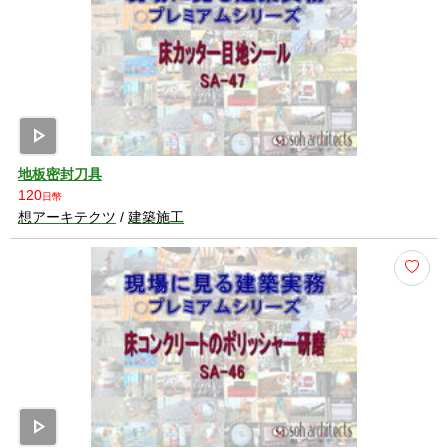
play_arrow
地板密封刀具
120
日幣
想アーキテクツ
/
建築施工
play_arrow