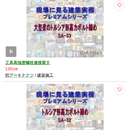
play_arrow
工具高強度螺栓連接梁大
120
日幣
想アーキテクツ
/
建築施工