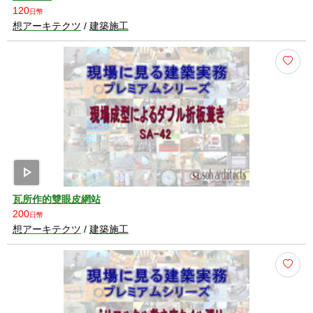
120
日幣
想アーキテクツ
/
建築施工
play_arrow
瓦所作的雙眼皮網站
200
日幣
想アーキテクツ
/
建築施工