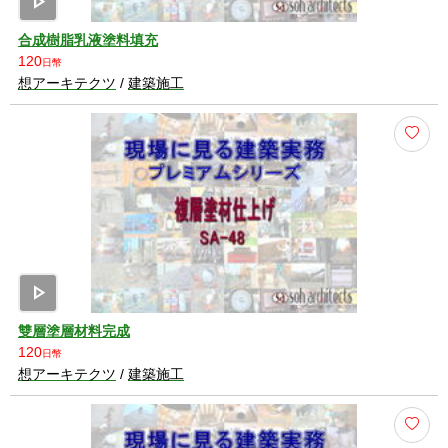
play_arrow
合成樹脂乳液塗料填充
120
日幣
想アーキテクツ
/
建築施工
play_arrow
雙層塗層材料完成
120
日幣
想アーキテクツ
/
建築施工