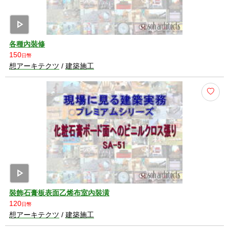
play_arrow
各種內裝修
150
日幣
想アーキテクツ
/
建築施工
play_arrow
裝飾石膏板表面乙烯布室內裝潢
120
日幣
想アーキテクツ
/
建築施工