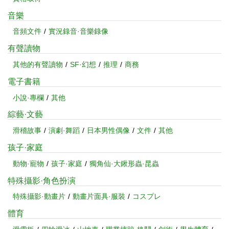
音樂
音頻文件
實況錄音·音樂錄像
有聲讀物
其他的有聲讀物
SF·幻想
推理
商務
電子書籍
小說·專欄
其他
綜藝·文藝
滑稽故事
演劇·舞蹈
日本男性偶像
文件
其他
孩子·家庭
動物·寵物
孩子·家庭
獨角仙·大鍬形蟲·昆蟲
特殊攝影·角色扮演
特殊攝影·動畫片
動畫片面具·服裝
コスプレ
體育