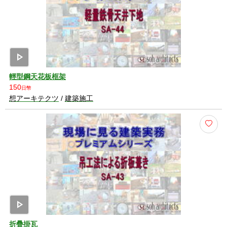
play_arrow
輕型鋼天花板框架
150
日幣
想アーキテクツ
/
建築施工
play_arrow
折疊掛瓦