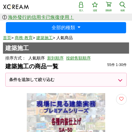
登入
追蹤
購物車
檢索
海外發行的信用卡已恢復使用！
全部的種類
首页
>
商務·教育
>
建築施工
>
人氣商品
建築施工
排序方式：
人氣順序
新到順序
按銷售額順序
55件 1-30件
建築施工の商品一覧
条件を追加して絞り込む