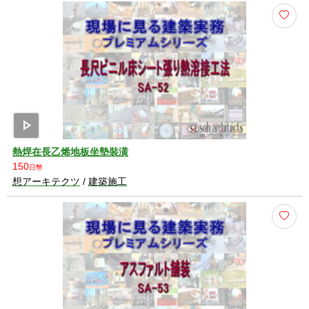
play_arrow
熱焊在長乙烯地板坐墊裝潢
150
日幣
想アーキテクツ
/
建築施工