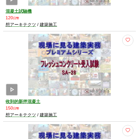
混凝土試驗機
120
日幣
想アーキテクツ
/
建築施工
play_arrow
收到的新拌混凝土
150
日幣
想アーキテクツ
/
建築施工