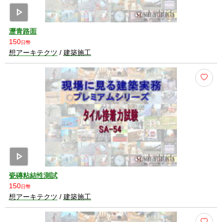
play_arrow
瀝青路面
150
日幣
想アーキテクツ
/
建築施工
play_arrow
瓷磚粘結性測試
150
日幣
想アーキテクツ
/
建築施工