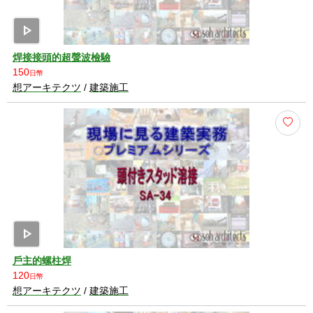
play_arrow
焊接接頭的超聲波檢驗
150
日幣
想アーキテクツ
/
建築施工
play_arrow
戶主的螺柱焊
120
日幣
想アーキテクツ
/
建築施工