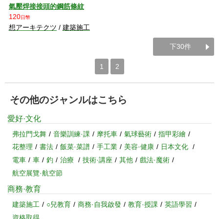
氣壓焊接接頭的鋼筋條紋
120
日幣
想アーキテクツ
/
建築施工
下30件
1
2
その他のジャンルはこちら
愛好·文化
弗拉門戈舞
音樂訓練·課
摩托車
氣球藝術
指甲彩繪
花整理
書法
飯菜·菜譜
手工業
美容·健康
日本文化
電車
車
釣
治療
技術·講座
其他
戲法·魔術
航空展覽·航空節
商務·教育
建築施工
○兒教育
商務·自我啟發
教育·授課
英語學習
資格取得