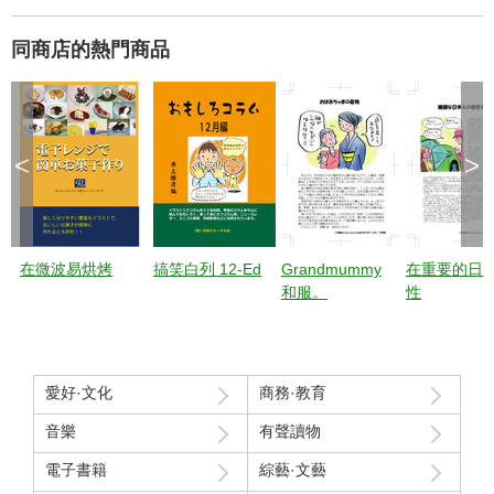
同商店的熱門商品
<
>
在微波易烘烤
搞笑白列 12-Ed
Grandmummy
在重要的日
和服。
性
愛好·文化
商務·教育
音樂
有聲讀物
電子書籍
綜藝·文藝