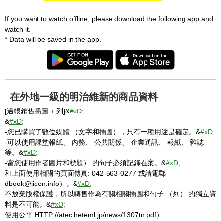
If you want to watch offline, please download the following app and
watch it.
* Data will be saved in the app.
在外地一級的明治維新的商品資料
[過帳銷售插圖 + 列]&
#xD;
&
#xD;
-您已購買了數位媒體 （文字和插圖），只有一種用途是確定。&
#xD;
-可以使用課堂報紙、 內務、 公共關係、 企業通訊、 報紙、 雜誌
等。&
#xD;
-當您使用作者圖片和標題） 的句子必須記錄在案。&
#xD;
和上面使用相關的頁面傳真: 042-563-0277 或請電郵
dbook@jiden.info）。&
#xD;
不放棄版權保護，所以轉售作為有關相關插圖和句子 （列） 的獨立資
料是不可能。&
#xD;
使用公平 HTTP://atec.heteml.jp/news/1307tn.pdf）