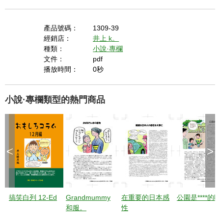
產品號碼：
1309-39
經銷店：
井上 k。
種類：
小說·專欄
文件：
pdf
播放時間：
0秒
小說·專欄類型的熱門商品
<
>
搞笑白列 12-Ed
Grandmummy
在重要的日本感
公園是****的
和服。
性