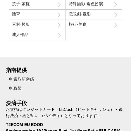
孩子·家庭
特殊攝影·角色扮演
體育
電視劇·電影
素材·模板
旅行·美食
成人作品
指南提供
索取新密碼
聯繫
決済手段
お支払はクレジットカード・BitCash（ビットキャッシュ）・銀
行決済・あと払い （ペイディ）となっております。
T2ECOM EU EOOD
Sredets region,19 Vitosha Blvd, 1st floor Sofia BULGARIA