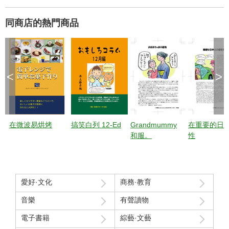
同商店的熱門商品
<
>
在微波易烘烤
搞笑白列 12-Ed
Grandmummy
在重要的日
和服。
性
愛好·文化
商務·教育
音樂
有聲讀物
電子書籍
綜藝·文藝