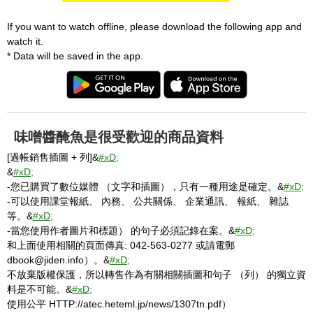
If you want to watch offline, please download the following app and
watch it.
* Data will be saved in the app.
味噌醬醃魚是很受歡迎的商品資料
[過帳銷售插圖 + 列]&
#xD;
&
#xD;
-您已購買了數位媒體 （文字和插圖），只有一種用途是確定。&
#xD;
-可以使用課堂報紙、 內務、 公共關係、 企業通訊、 報紙、 雜誌
等。&
#xD;
-當您使用作者圖片和標題） 的句子必須記錄在案。&
#xD;
和上面使用相關的頁面傳真: 042-563-0277 或請電郵
dbook@jiden.info）。&
#xD;
不放棄版權保護，所以轉售作為有關相關插圖和句子 （列） 的獨立資
料是不可能。&
#xD;
使用公平 HTTP://atec.heteml.jp/news/1307tn.pdf）