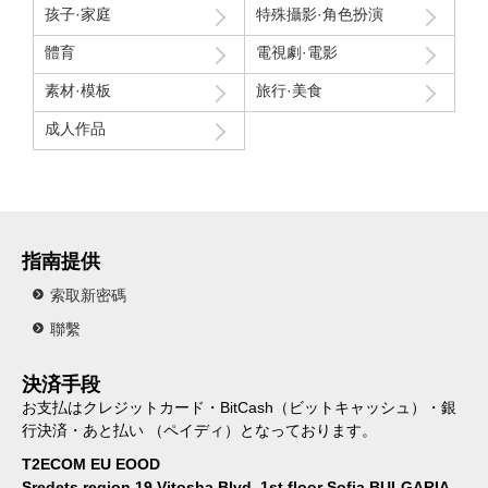
孩子·家庭
特殊攝影·角色扮演
體育
電視劇·電影
素材·模板
旅行·美食
成人作品
指南提供
索取新密碼
聯繫
決済手段
お支払はクレジットカード・BitCash（ビットキャッシュ）・銀
行決済・あと払い （ペイディ）となっております。
T2ECOM EU EOOD
Sredets region,19 Vitosha Blvd, 1st floor Sofia BULGARIA