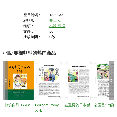
產品號碼：
1309-32
經銷店：
井上 k。
種類：
小說·專欄
文件：
pdf
播放時間：
0秒
小說·專欄類型的熱門商品
<
>
搞笑白列 12-Ed
Grandmummy
在重要的日本感
公園是****的
和服。
性