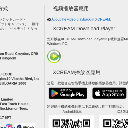
方式
视频播放器應用
レジットカード・
About the video playback in XCREAM.
h（ビットキャッシュ）・銀行
XCREAM Download Player
払い （ペイディ）となっ
。
您可以在XCREAM Download Player中下載和查看
Windows PC。
am Road, Croyden, CR0
d Kingdom
XCREAM播放器應用
U EOOD
ion,19 Vitosha Blvd, 1st
這是一款適合在智能手機上播放的播放器應用。請從
a BULGARIA 1000
 Limited
 Fast Track House,
將智能手機的相機對準以下二維碼，即可打開商店。
Stockton-on-Tees,
Android版本
iOS版
S17 6PT