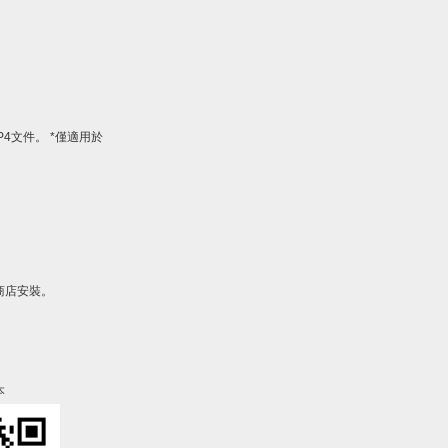
MP4文件。 *僅適用於
商店安裝。
本