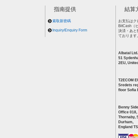
指南提供
結算
索取新密碼
お支払はク
BitCas
Inquiry/Enquiry Form
決済・あと
ております
Albatal Ltd.
51 Sydenh
2EU, Unite
T2ECOM E
Sredets reg
floor Sofi
Benny Side
Office 018,
Thornaby, 
Durham,
England T