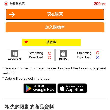
300
無期限視聴
日幣
被收藏
If you want to watch offline, please download the following app and
watch it.
* Data will be saved in the app.
祖先的限制的商品資料