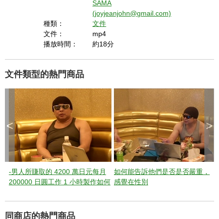
SAMA
(joyjeanjohn@gmail.com)
種類：
文件
文件：
mp4
播放時間：
約18分
文件類型的熱門商品
<
>
-男人所賺取的 4200 萬日元每月
如何能告訴他們是否是否嚴重，
200000 日圓工作 1 小時製作如何
感覺在性別
~ 120 分鐘活
同商店的熱門商品