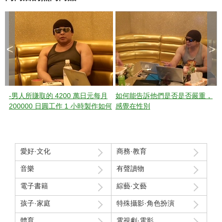
<
>
-男人所賺取的 4200 萬日元每月
如何能告訴他們是否是否嚴重，
200000 日圓工作 1 小時製作如何
感覺在性別
~ 120 分鐘活
愛好·文化
商務·教育
音樂
有聲讀物
電子書籍
綜藝·文藝
孩子·家庭
特殊攝影·角色扮演
體育
電視劇·電影