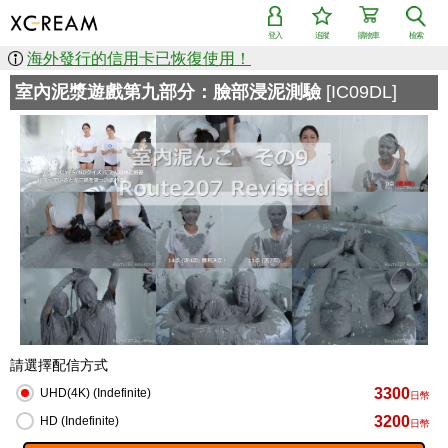
登入
追蹤
購物車
檢索
海外發行的信用卡已恢復使用！
室內泥漿遊戲第九部分：臉部浸泥測驗
[IC09DL]
請選擇配信方式
3300
UHD(4K) (Indefinite)
日幣
3200
HD (Indefinite)
日幣