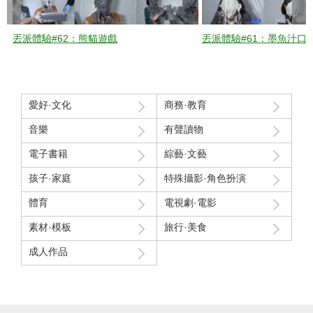
丟派體驗#62：熊貓遊戲
丟派體驗#61：墨魚汁口
愛好·文化
商務·教育
音樂
有聲讀物
電子書籍
綜藝·文藝
孩子·家庭
特殊攝影·角色扮演
體育
電視劇·電影
素材·模板
旅行·美食
成人作品