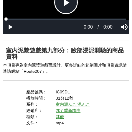
P
L
P
o
r
M
a
o
0:00
/
0:00
u
P
d
g
t
l
l
e
r
e
a
d
e
y
:
s
0
s
%
:
0
室內泥漿遊戲第九部分：臉部浸泥測驗的商品
%
a
資料
本項目專為室內泥漿遊戲而設計。更多詳細的範例圖片和項目資訊請
造訪網站「Route207」。
y
產品號碼：
IC09DL
播放時間：
31分12秒
V
系列：
室内泥んこ
泥んこ
經銷店：
207 重新路由
種類：
其他
i
文件：
mp4