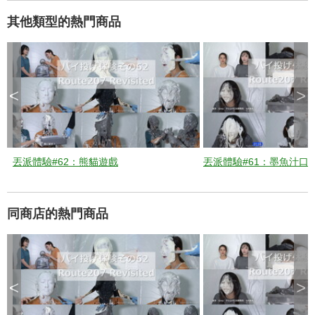
其他類型的熱門商品
d
e
<
>
o
丟派體驗#62：熊貓遊戲
丟派體驗#61：墨魚汁口
同商店的熱門商品
<
>