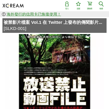
登入
追蹤
購物車
檢索
海外發行的信用卡已恢復使用！
被禁影片檔案 Vol.1 在 Twitter 上發布的傳聞影片...
[SLKD-001]