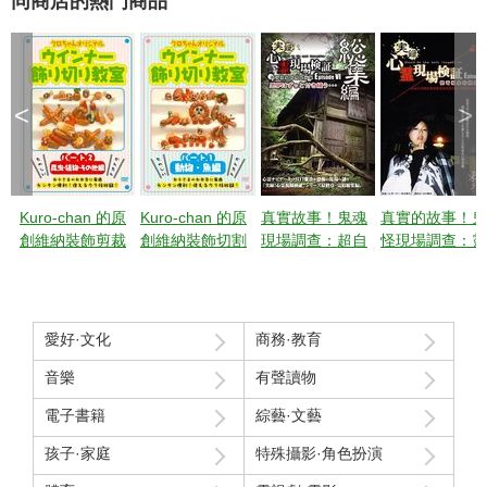
同商店的熱門商品
<
>
Kuro-chan 的原
Kuro-chan 的原
真實故事！鬼魂
真實的故事！鬼
創維納裝飾剪裁
創維納裝飾切割
現場調查：超自
怪現場調查：靈
課第 2 部分：昆
課程第 1 部分動
然現象特別調
異現象最前線特
蟲、植物等
物和魚類
查，第六集[合
別調查 第5集 
集]惡夢持續困擾
本還存在著許多
著我…
你不知道的惡
愛好·文化
商務·教育
夢。
音樂
有聲讀物
電子書籍
綜藝·文藝
孩子·家庭
特殊攝影·角色扮演