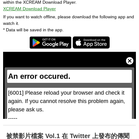
within the XCREAM Download Player.
XCREAM Download Player
If you want to watch offline, please download the following app and
watch it.
* Data will be saved in the app.
T
h
i
C
s
l
i
o
s
s
a
e
An error occured.
m
M
o
o
d
d
a
a
l
l
w
D
[6001] Please reload your browser and check it 
i
i
n
a
d
again. If you cannot resolve this problem again, 
l
o
o
w
g
please ask us.

.
T
h
-----

i
s
m
None of the requested key system configurations 
o
d
are available. This may happen under the 
a
被禁影片檔案 Vol.1 在 Twitter 上發布的傳聞
l