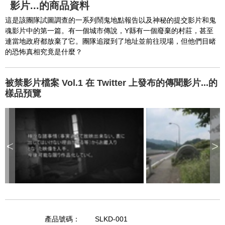
c
影片...的商品資料
following conditions:

a
n
b
  The key system is not supported.

這是該團隊試圖調查的一系列鬧鬼地點報告以及神秘的提交影片和鬼
e
c
魂影片中的第一篇。有一個城市傳說，Y縣有一個廢棄的村莊，甚至
  The key system does not support the features 
l
o
連當地政府都放棄了它。團隊追蹤到了地址並前往現場，但他們目睹
s
requested (e.g. persistent state).

e
的恐怖真相究竟是什麼？
d
b
  A user prompt was shown and the user denied 
y
p
r
access.

e
被禁影片檔案 Vol.1 在 Twitter 上發布的傳聞影片...的
s
  The key system is not available from unsecure 
s
樣品預覽
i
n
contexts. (ie. requires HTTPS) See 
g
t
h
https://goo.gl/EEhZqT.
e
E
s
c
a
<
>
p
e
k
e
y
o
r
a
c
t
i
v
a
t
i
n
產品號碼：
SLKD-001
g