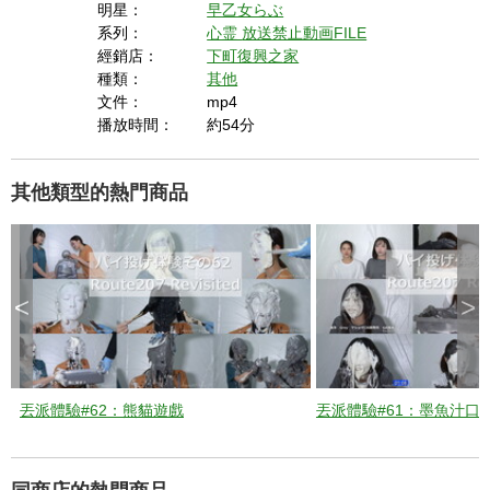
t
明星：
早乙女らぶ
h
e
系列：
心霊
放送禁止動画FILE
c
l
經銷店：
下町復興之家
o
s
種類：
其他
e
b
文件：
mp4
u
t
播放時間：
約54分
t
o
n
.
其他類型的熱門商品
<
>
丟派體驗#62：熊貓遊戲
丟派體驗#61：墨魚汁口