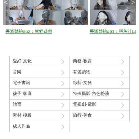
<
>
丟派體驗#62：熊貓遊戲
丟派體驗#61：墨魚汁口
愛好·文化
商務·教育
音樂
有聲讀物
電子書籍
綜藝·文藝
孩子·家庭
特殊攝影·角色扮演
體育
電視劇·電影
素材·模板
旅行·美食
成人作品