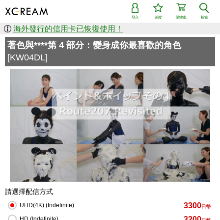
登入
追蹤
購物車
檢索
海外發行的信用卡已恢復使用！
著色與****第 4 部分：變身成你最喜歡的角色
[KW04DL]
請選擇配信方式
3300
UHD(4K) (Indefinite)
日幣
3200
HD (Indefinite)