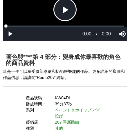
P
L
P
o
r
M
a
o
0:00
/
0:00
u
P
d
g
t
l
l
e
r
e
a
d
e
y
:
s
0
s
%
:
0
著色與****第 4 部分：變身成你最喜歡的角色
%
a
的商品資料
這是一件可以享受臉部彩繪和扔餡餅樂趣的作品。更多詳細的樣圖和
作品信息，請訪問“Route207”網站。
y
產品號碼：
KW04DL
播放時間：
39分37秒
V
系列：
ペイント＆ホイップ
パイ
投げ
經銷店：
207 重新路由
種類：
其他