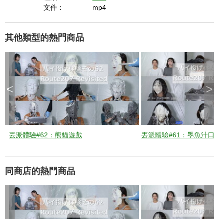
i
文件：
mp4
d
其他類型的熱門商品
e
<
>
o
丟派體驗#62：熊貓遊戲
丟派體驗#61：墨魚汁口
同商店的熱門商品