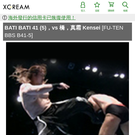
登入
追蹤
購物車
檢索
海外發行的信用卡已恢復使用！
BATI BATI 41 (5)，vs 橋，真霜 Kensei
[FU-TEN
BBS B41-5]