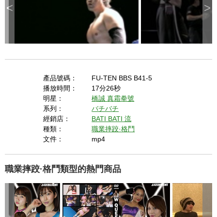
<
>
產品號碼：
FU-TEN BBS B41-5
播放時間：
17分26秒
明星：
橋誠
真霜拳號
系列：
バチバチ
經銷店：
BATI BATI 流
種類：
職業摔跤·格鬥
文件：
mp4
職業摔跤·格鬥類型的熱門商品