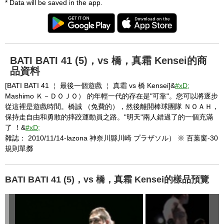
* Data will be saved in the app.
BATI BATI 41 (5)，vs 橋，真霜 Kensei的商
品資料
[BATI BATI 41 ￤ 最後一個遊戲 ￤ 真霜 vs 橋 Kensei]&
#xD;
Mashimo Ｋ－ＤＯＪＯ） 的年輕一代的存在是"可靠"。您可以將逐步
從這裡是遊戲時間。橋誠 （免費的），然後離開棒球團隊 ＮＯＡＨ，
保持走自由和勇敢的摔跤運動員之路。"明天"兩人錯過了的一個充滿
了 ！&
#xD;
雜誌： 2010/11/14-lazona 神奈川縣川崎 プラザソル） ※ 百葉窗-30
規則單擲
BATI BATI 41 (5)，vs 橋，真霜 Kensei的樣品預覽