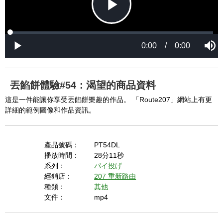
P
L
P
o
r
M
a
o
0:00
/
0:00
u
P
d
g
t
l
l
e
r
e
a
d
e
y
:
s
0
s
%
:
0
丟餡餅體驗#54：渴望的商品資料
%
a
這是一件能讓你享受丟餡餅樂趣的作品。 「Route207」網站上有更
詳細的範例圖像和作品資訊。
y
產品號碼：
PT54DL
播放時間：
28分11秒
系列：
パイ投げ
V
經銷店：
207 重新路由
種類：
其他
文件：
mp4
i