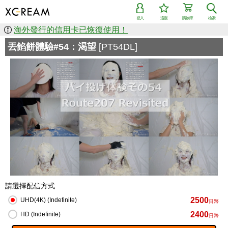
登入
追蹤
購物車
檢索
海外發行的信用卡已恢復使用！
丟餡餅體驗#54：渴望
[PT54DL]
請選擇配信方式
2500
UHD(4K) (Indefinite)
日幣
2400
HD (Indefinite)
日幣