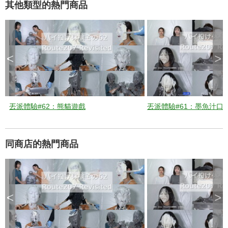
其他類型的熱門商品
d
<
>
e
o
丟派體驗#62：熊貓遊戲
丟派體驗#61：墨魚汁口
同商店的熱門商品
<
>