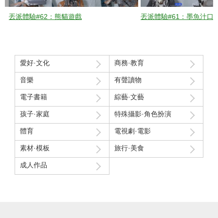
丟派體驗#62：熊貓遊戲
丟派體驗#61：墨魚汁口
愛好·文化
商務·教育
音樂
有聲讀物
電子書籍
綜藝·文藝
孩子·家庭
特殊攝影·角色扮演
體育
電視劇·電影
素材·模板
旅行·美食
成人作品