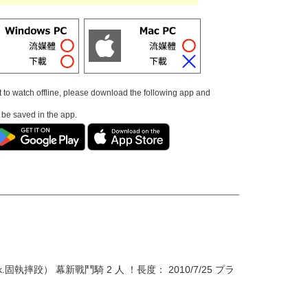
t to watch offline, please download the following app and
l be saved in the app.
跤） 幕新戰鬥騎 2 人 ！長度： 2010/7/25 プラ