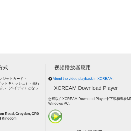
方式
视频播放器應用
レジットカード・
About the video playback in XCREAM.
h（ビットキャッシュ）・銀行
XCREAM Download Player
払い （ペイディ）となっ
。
您可以在XCREAM Download Player中下載和查看
Windows PC。
am Road, Croyden, CR0
d Kingdom