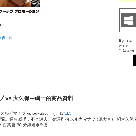
8-1
久保一樹
If you wan
watch it.
* Data wil
ガマナブ vs 大久保中嶋一的商品資料
 スルガマナブ vs ookubo、 k]。&
#xD;
這枚戒指，不是過去。從這裡的 スルガマナブ (風天堂） 和大久保 k.固執摔
 ※ 百葉窗 30 分鐘規則單擲