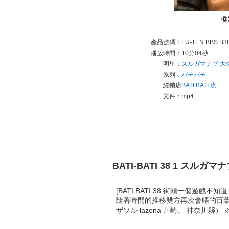
產品號碼：
FU-TEN BBS B3
播放時間：
10分04秒
明星：
スルガマナブ
大
系列：
バチバチ
經銷店
BATI BATI 流
文件：
mp4
BATI-BATI 38 1 スル
[BATI BATI 38 街頭一個遊戲不知道
隨著時間的推移雙方再次會晤的百葉窗。
ザソル lazona 川崎、 神奈川縣）