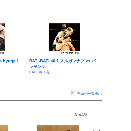
s hyugaji
BATI-BATI 40 1 スルガマナブ vs バ
ラモンケ
BATI BATI 流
全系列一覽表示
頁面:
1/5