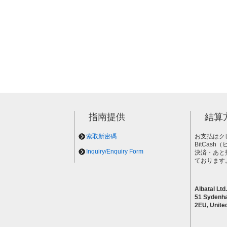
指南提供
結算
索取新密碼
お支払はク
BitCas
Inquiry/Enquiry Form
決済・あと
ております
Albatal Ltd.
51 Sydenh
2EU, Unite