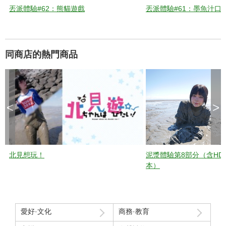
丟派體驗#62：熊貓遊戲
丟派體驗#61：墨魚汁口
同商店的熱門商品
<
>
北見想玩！
泥漿體驗第8部分（含HD
本）
愛好·文化
商務·教育