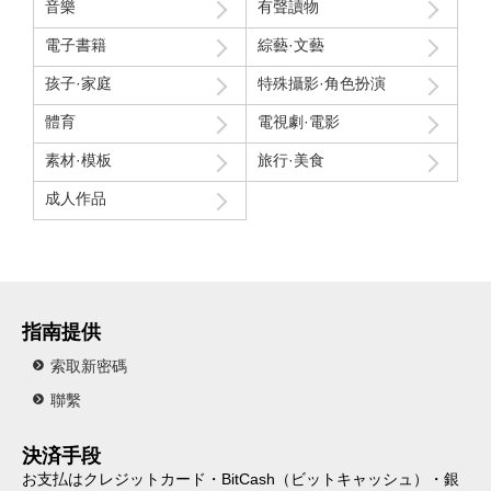
音樂
有聲讀物
電子書籍
綜藝·文藝
孩子·家庭
特殊攝影·角色扮演
體育
電視劇·電影
素材·模板
旅行·美食
成人作品
指南提供
索取新密碼
聯繫
決済手段
お支払はクレジットカード・BitCash（ビットキャッシュ）・銀