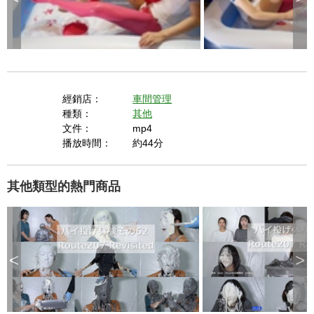
i
d
經銷店：
車間管理
種類：
其他
文件：
mp4
e
播放時間：
約44分
其他類型的熱門商品
o
<
>