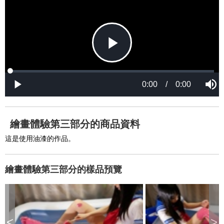
P
L
P
o
r
M
a
o
0:00
/
0:00
u
P
d
g
t
l
l
e
r
e
a
d
e
y
:
s
0
s
%
:
0
繪畫體驗第三部分的商品資料
%
a
這是使用油漆的作品。
繪畫體驗第三部分的樣品預覽
y
V
<
>