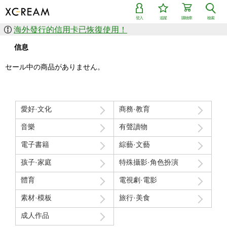
登入
追蹤
購物車
檢索
海外發行的信用卡已恢復使用！
信息
セール中の商品がありません。
愛好·文化
商務·教育
音樂
有聲讀物
電子書籍
綜藝·文藝
孩子·家庭
特殊攝影·角色扮演
體育
電視劇·電影
素材·模板
旅行·美食
成人作品